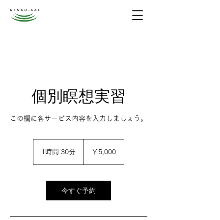
個別瞑想実習
この欄に各サービス内容を入力しましょう。
5,000
円
1時間 30分
1
￥5,000
時
3
0
分
今すぐ予約